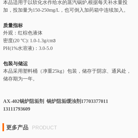
本品适用于以软化水作给水的蒸汽锅炉,根据每天补水量投
加，投加量为150-250mg/L，也可倒入加药箱中连续加入。
质量指标
外观：红棕色液体
3
密度(20 °C): 1.0-1.3g/cm
PH(1%水溶液)：3.0-5.0
包装与储运
本品采用塑料桶（净重25kg）包装，储存于阴凉、通风处，
储存期为一年。
AX-402锅炉阻垢剂 锅炉阻垢缓浊剂17703377011
13111793609
更多产品
PRODUCT