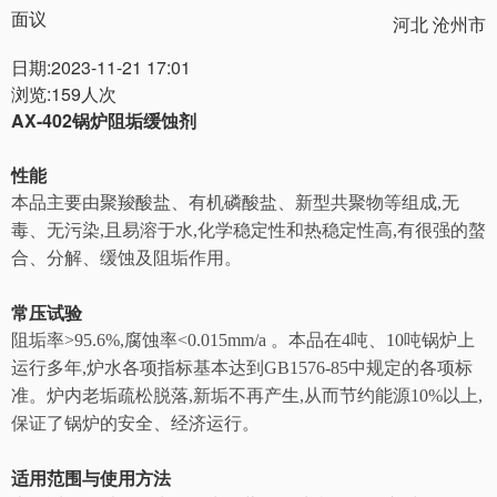
面议
河北 沧州市
日期:2023-11-21 17:01
浏览:159人次
AX-402
锅炉阻垢缓蚀剂
性能
本品主要由聚羧酸盐、有机磷酸盐、新型共聚物等组成,无
毒、无污染,且易溶于水,化学稳定性和热稳定性高,有很强的螯
合、分解、缓蚀及阻垢作用。
常压试验
阻垢率>95.6%,腐蚀率<0.015mm/a 。本品在4吨、10吨锅炉上
运行多年,炉水各项指标基本达到GB1576-85中规定的各项标
准。炉内老垢疏松脱落,新垢不再产生,从而节约能源10%以上,
保证了锅炉的安全、经济运行。
适用范围与使用方法