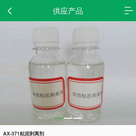
供应产品
AX-371粘泥剥离剂