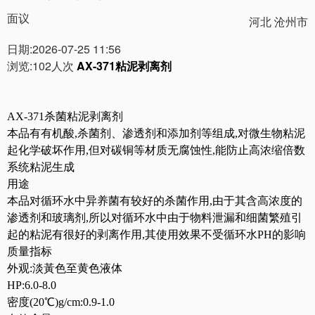
面议
河北 沧州市
日期:2026-07-25 11:56
浏览:102人次
AX-
371粘泥剥离剂
AX-371杀菌粘泥剥离剂
本品有有机酸,杀菌剂、渗透剂和添加剂等组成,对微生物粘泥
起化学破坏作用,但对碳铜等材质无腐蚀性,能防止高浓缩倍数
系统粘泥生成
用途
本品对循环水中异养菌有较好的杀菌作用,由于其含高浓度的
渗透剂和玻璃剂,所以对循环水中由于物料泄漏和细菌繁殖引
起的粘泥有很好的剥离作用,其使用效果不受循环水PH的影响
质量指标
外观:淡黃色至黄色液体
HP:6.0-8.0
密度(20℃)g/cm:0.9-1.0